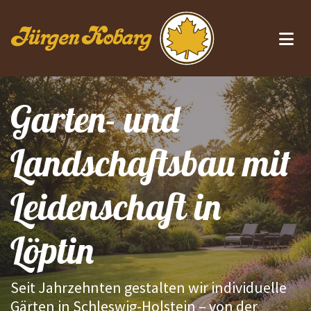
Zum Inhalt springen
Garten- und
Landschaftsbau mit
Leidenschaft in
Löptin
Seit Jahrzehnten gestalten wir individuelle
Gärten in Schleswig-Holstein – von der